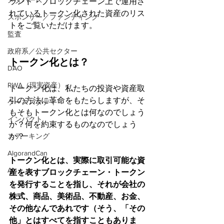
メタバース
ランド・ブロックチェーン上で運用さ
れているトークン化された資産のリス
スポンサー／ファンディング
トをご覧いただけます。
監査
政府系／公共セクター
トークン化とは？
DAO
RWA（現実資産）
トークン化は、私たちの投資や資産取
引の方法に革命をもたらしますが、そ
ケーススタディ
もそもトークン化とは何なのでしょう
インパクト
か？何を約束するものなのでしょう
か？
ステーキング
AlgorandCan
トークン化とは、実際に取引可能な資
AI
産を表すブロックチェーン・トークン
を発行することを指し、それが会社の
株式、商品、美術品、不動産、お金、
その他なんであれです（そう、「その
他」とはすべてを指すこともありま