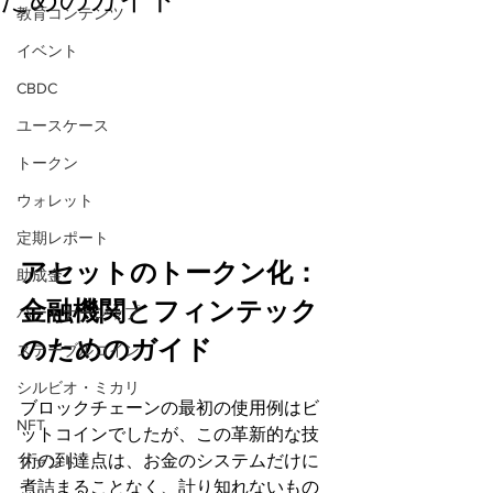
教育コンテンツ
イベント
CBDC
ユースケース
トークン
ウォレット
定期レポート
アセットのトークン化：
助成金
金融機関とフィンテック
パートナーシップ
のためのガイド
ステーブルコイン
シルビオ・ミカリ
ブロックチェーンの最初の使用例はビ
NFT
ットコインでしたが、この革新的な技
術の到達点は、お金のシステムだけに
ファンド
煮詰まることなく、計り知れないもの