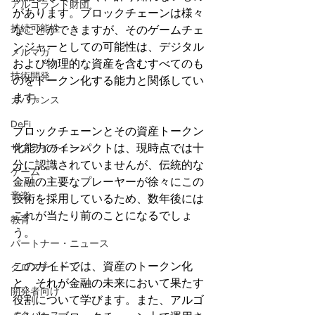
アルゴランド財団
があります。ブロックチェーンは様々
持続可能性
なことができますが、そのゲームチェ
ンジャーとしての可能性は、デジタル
メルマガ
および物理的な資産を含むすべてのも
技術開発
のをトークン化する能力と関係してい
ます。
ガバナンス
DeFi
ブロックチェーンとその資産トークン
化能力のインパクトは、現時点では十
サプライチェーン
分に認識されていませんが、伝統的な
ゲーム
金融の主要なプレーヤーが徐々にこの
音楽
技術を採用しているため、数年後には
これが当たり前のことになるでしょ
教育
う。
パートナー・ニュース
このガイドでは、資産のトークン化
クロスチェーン
と、それが金融の未来において果たす
開発者向け
役割について学びます。また、アルゴ