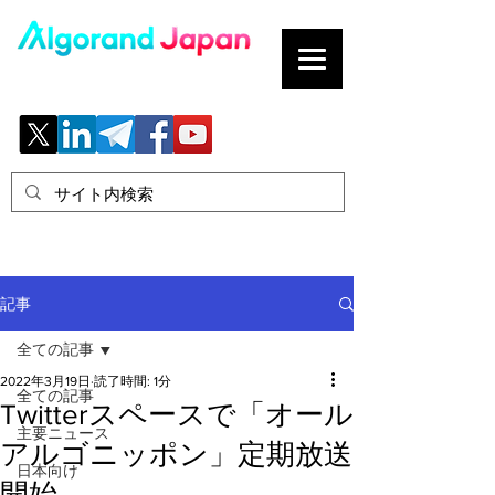
ブロックチェーンの「正解」を、日本へ。
記事
全ての記事
2022年3月19日
読了時間: 1分
全ての記事
Twitterスペースで「オール
主要ニュース
アルゴニッポン」定期放送
日本向け
開始