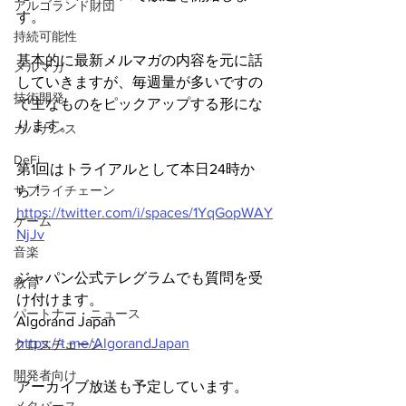
アルゴランド財団
す。
持続可能性
基本的に最新メルマガの内容を元に話
メルマガ
していきますが、毎週量が多いですの
技術開発
で主なものをピックアップする形にな
ります。
ガバナンス
DeFi
第1回はトライアルとして本日24時か
サプライチェーン
ら！
https://twitter.com/i/spaces/1YqGopWAY
ゲーム
NjJv
音楽
ジャパン公式テレグラムでも質問を受
教育
け付けます。
パートナー・ニュース
Algorand Japan
https://t.me/AlgorandJapan
クロスチェーン
開発者向け
アーカイブ放送も予定しています。