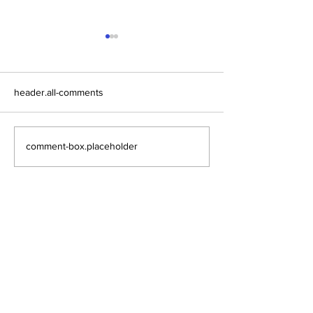
header.all-comments
comment-box.placeholder
アルゴランドのポスト量
アルゴランドでE
子暗号（PQC）ロードマ
レットが利用可
ップ
xChain Account
MetaMask、Rab
Coinbase Wal
始