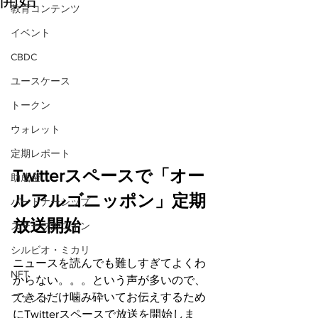
教育コンテンツ
イベント
CBDC
ユースケース
トークン
ウォレット
定期レポート
Twitterスペースで「オー
助成金
ルアルゴニッポン」定期
パートナーシップ
放送開始
ステーブルコイン
シルビオ・ミカリ
ニュースを読んでも難しすぎてよくわ
NFT
からない。。。という声が多いので、
できるだけ噛み砕いてお伝えするため
ファンド
にTwitterスペースで放送を開始しま