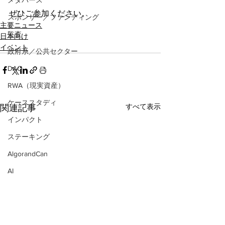
メタバース
ぜひご参加ください。
スポンサー／ファンディング
主要ニュース
監査
日本向け
イベント
政府系／公共セクター
DAO
RWA（現実資産）
ケーススタディ
すべて表示
関連記事
インパクト
ステーキング
AlgorandCan
AI