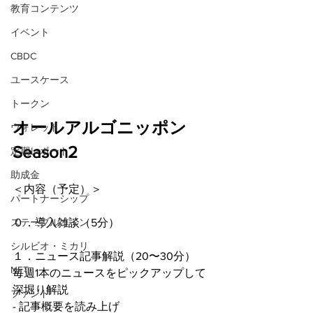
教育コンテンツ
イベント
CBDC
ユースケース
トークン
オールアルゴニッポン 
ウォレット
Season2
定期レポート
助成金
＜内容（予定）＞
パートナーシップ
０．導入雑談（5分）
ステーブルコイン
シルビオ・ミカリ
１．ニュース記事解説（20〜30分）
NFT
毎週1本のニュースをピックアップして
深堀り解説
ファンド
- 記事概要を読み上げ