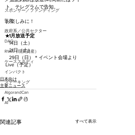
メタバース
ト、テレグラムで告知。
スポンサー／ファンディング
監査
お楽しみに！
政府系／公共セクター
★1月放送予定
DAO
   14日（土）
   21日（土）
RWA（現実資産）
   29日（日）＊イベント会場より
ケーススタディ
Live（予定）
インパクト
日本向け
ステーキング
主要ニュース
AlgorandCan
AI
すべて表示
関連記事