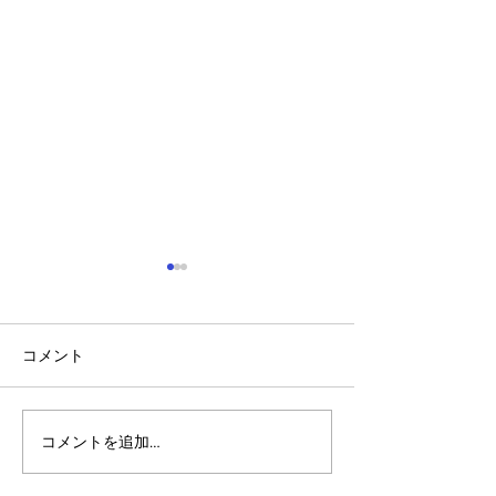
コメント
コメントを追加…
アルゴランドのポスト量
アルゴランドでE
子暗号（PQC）ロードマ
レットが利用可