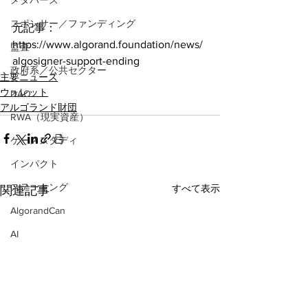
メタバース
スポンサー／ファンディング
元記事：
https://www.algorand.foundation/news/
監査
algosigner-support-ending
政府系／公共セクター
主要ニュース
ウォレット
DAO
アルゴランド財団
RWA（現実資産）
ケーススタディ
インパクト
ステーキング
すべて表示
関連記事
AlgorandCan
AI