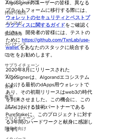
アルゴランド財団
AlgoSignerのユーザーの皆様、異なる
プラットフォームに移行する際には、
持続可能性
ウォレットのセキュリティとベストプ
メルマガ
ラクティスに関するガイド
をご確認く
ださい。開発者の皆様には、テストの
技術開発
ために 
https://github.com/TxnLab/use-
ガバナンス
wallet 
をあなたのスタックに統合する
DeFi
ことをお勧めします。
サプライチェーン
2020年8月にリリースされた
ゲーム
AlgoSignerは、Algorandエコシステム
における最初のdApps用ウォレットで
音楽
あり、その初期リリースはweb3の時代
教育
を到来させました。この機会に、この
試みにおける技術パートナーである
パートナー・ニュース
PureStakeに、このプロジェクトに対す
クロスチェーン
る3年間のハードワークと献身に感謝し
開発者向け
ます。