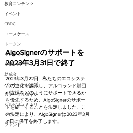
教育コンテンツ
イベント
CBDC
ユースケース
トークン
AlgoSignerのサポートを
ウォレット
2023年3月31日で終了
定期レポート
助成金
2023年3月22日 - 私たちのエコシステ
パートナーシップ
ムの進化を認識し、アルゴランド財団
が皆様をどのようにサポートできるか
ステーブルコイン
を優先するため、AlgoSignerのサポー
シルビオ・ミカリ
トを終了することを決定しました。こ
の決定により、AlgoSignerは2023年3月
NFT
31日に保守を終了します。
ファンド