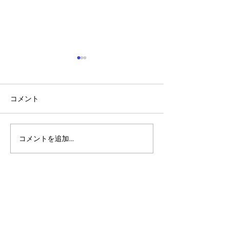
コメント
コメントを追加…
アルゴランドのポスト量
マルチシグ：人
子暗号（PQC）ロードマ
のセキュリティ
ップ