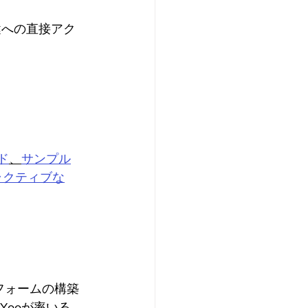
の鍵への直接アク
ド
、
サンプル
ラクティブな
トフォームの構築
Yooが率いる