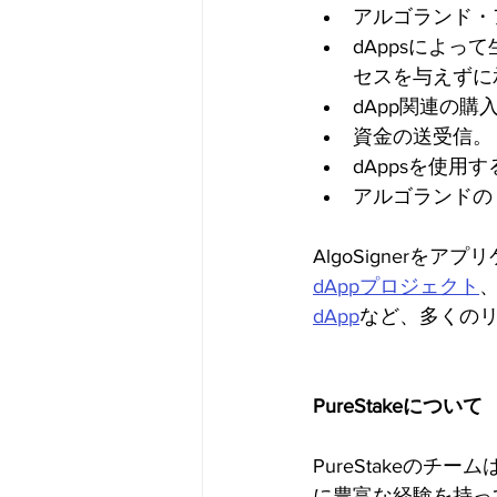
アルゴランド・
dAppsによっ
セスを与えずに
dApp関連の
資金の送受信。
dAppsを使
アルゴランドの
AlgoSigner
dAppプロジェクト
dApp
など、多くの
PureStakeについて
PureStakeの
に豊富な経験を持って