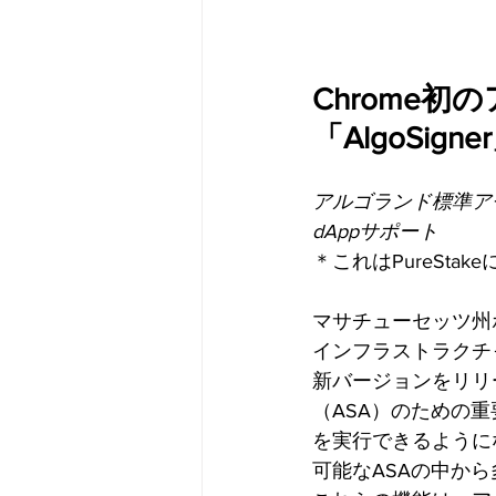
Chrome
「AlgoSi
アルゴランド標準ア
dAppサポート
＊これはPureSta
マサチューセッツ州ボ
インフラストラクチャ
新バージョンをリリ
（ASA）のための
を実行できるようにな
可能なASAの中か