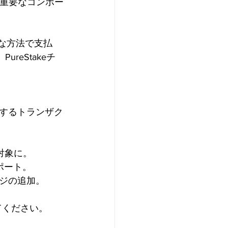
の重要なコンポー
全な方法で支払
eStakeチ
するトランザク
対象に。
サポート。
ジの追加。
てください。