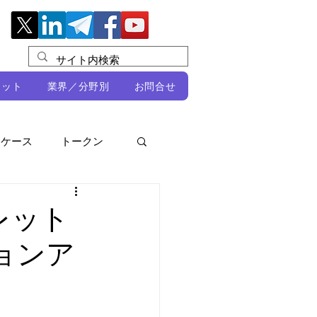
レット
業界／分野別
お問合せ
スケース
トークン
ルビオ・ミカリ
NFT
レット
ジョンア
DeFi
ン
開発者向け