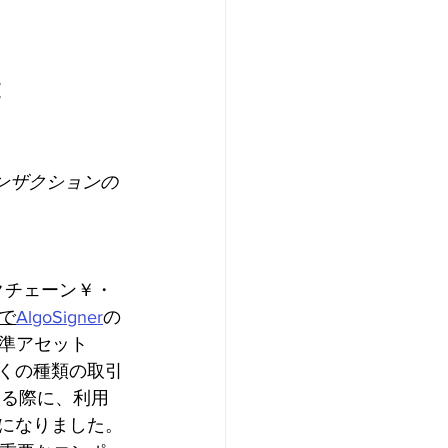
ランザクションの
ックチェーン￥・
で
AlgoSigner
の
準アセット
多くの種類の取引
話する際に、利用
うになりました。