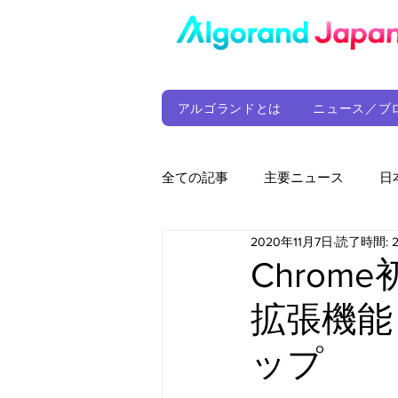
アルゴランドとは
ニュース／ブ
全ての記事
主要ニュース
日
2020年11月7日
読了時間: 
ウォレット
定期レポート
Chro
拡張機能「
ファンド
アルゴランド財団
ップ
サプライチェーン
ゲーム