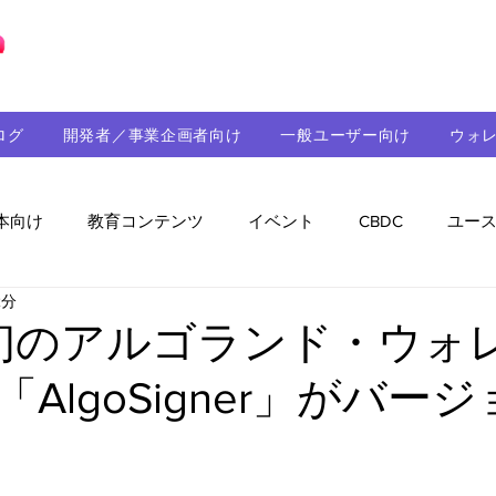
ブロックチェーンの「正解」を、日本へ。
ログ
開発者／事業企画者向け
一般ユーザー向け
ウォ
本向け
教育コンテンツ
イベント
CBDC
ユー
2分
助成金
パートナーシップ
ステーブルコイン
シ
me初のアルゴランド・ウォ
AlgoSigner」がバー
持続可能性
メルマガ
技術開発
ガバナンス
音楽
教育
パートナー・ニュース
クロスチェー