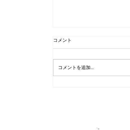
コメント
コメントを追加…
アルゴランド、2027年までの
広範な耐量子レジリエンス達
成を目標に設定
＞各種お問い合
​＞
★アルゴラン