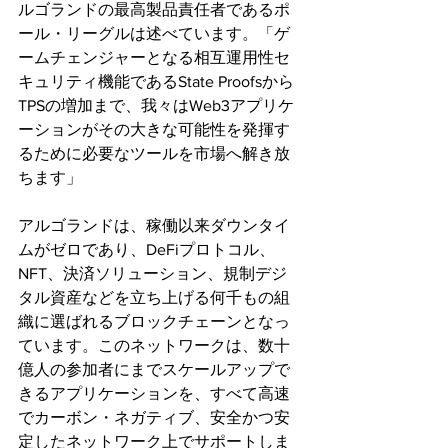
ルゴランドの最高製品責任者であるポ
ール・リーグルは述べています。「ゲ
ームチェンジャーとなる相互運用性セ
キュリティ機能であるState Proofsから
TPSの増加まで、我々はWeb3アプリケ
ーションがその大きな可能性を発揮す
るために必要なツールを市場へ解き放
ちます」
アルゴランドは、稼働以来ダウンタイ
ムがゼロであり、DeFiプロトコル、
NFT、決済ソリューション、規制デジ
タル資産などを立ち上げる何千もの組
織に選ばれるブロックチェーンとなっ
ています。このネットワークは、数十
億人の参加者にまでスケールアップで
きるアプリケーションを、すべて高速
でカーボン・ネガティブ、安全かつ安
定したネットワーク上でサポートしま