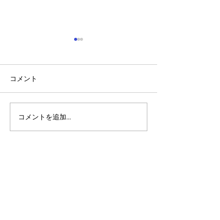
コメント
コメントを追加…
アルゴランドのポスト量
アルゴランド・
子暗号（PQC）ロードマ
子レジャー（台
ップ