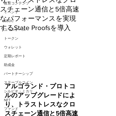
教育コンテンツ
スチェーン通信と5倍高速
イベント
なパフォーマンスを実現
CBDC
するState Proofsを導入
ユースケース
トークン
ウォレット
定期レポート
助成金
パートナーシップ
ステーブルコイン
アルゴランド・プロトコ
シルビオ・ミカリ
ルのアップグレードによ
NFT
り、トラストレスなクロ
ファンド
スチェーン通信と5倍高速