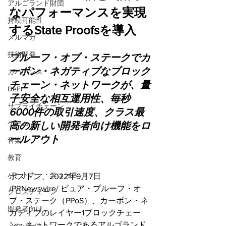
アルゴランド財団
なパフォーマンスを実現
持続可能性
するState Proofsを導入
メルマガ
技術開発
プルーフ・オブ・ステークでカ
ーボン・ネガティブなブロック
ガバナンス
チェーン・ネットワークが、量
DeFi
子安全な相互運用性、毎秒
サプライチェーン
6000件の取引速度、クラス最
ゲーム
高の新しい開発者向け機能をロ
ールアウト
音楽
教育
パートナー・ニュース
ボストン、2022年9月7日 
/PRNewswire/ ピュア・プルーフ・オ
クロスチェーン
ブ・ステーク（PPoS）、カーボン・ネ
開発者向け
ガティブのレイヤー1ブロックチェー
ン・ネットワークであるアルゴランド