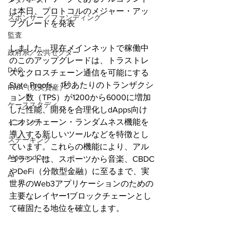
メタバース
は本日、プロトコルのメジャー・アッ
スポンサー／ファンディング
プグレードを発表
監査
しました。現在メインネットで稼働中
政府系／公共セクター
のこのアップグレードは、トラストレ
DAO
スなクロスチェーン通信を可能にする
State Proofs、1秒あたりのトランザクシ
RWA（現実資産）
ョン数（TPS）が1200から6000に増加
ケーススタディ
した性能、開発を合理化しdApps向け
にオンチェーン・ランダムネス機能を
インパクト
導入する新しいツールなどを特徴とし
ステーキング
ています。これらの機能により、アル
AlgorandCan
ゴランドは、スポーツから音楽、CBDC
やDeFi（分散型金融）に至るまで、実
AI
世界のWeb3アプリケーションのための
主要なレイヤー1ブロックチェーンとし
て確固たる地位を確立します。