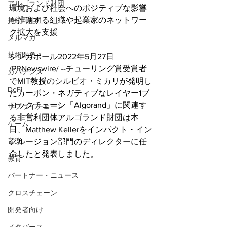
アルゴランド財団
環境および社会へのポジティブな影響
を推進する組織や起業家のネットワー
持続可能性
ク拡大を支援
メルマガ
技術開発
シンガポール2022年5月27日 
/PRNewswire/ --チューリング賞受賞者
ガバナンス
でMIT教授のシルビオ・ミカリが発明し
DeFi
たカーボン・ネガティブなレイヤー1ブ
ロックチェーン「Algorand」に関連す
サプライチェーン
る非営利団体アルゴランド財団は本
ゲーム
日、Matthew Kellerをインパクト・イン
音楽
クルージョン部門のディレクターに任
命したと発表しました。
教育
パートナー・ニュース
クロスチェーン
開発者向け