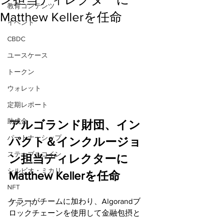
教育コンテンツ
Matthew Kellerを任命
イベント
CBDC
ユースケース
トークン
ウォレット
定期レポート
助成金
アルゴランド財団、イン
パートナーシップ
パクト＆インクルージョ
ステーブルコイン
ン担当ディレクターに
シルビオ・ミカリ
Matthew Kellerを任命
NFT
ケラーがチームに加わり、Algorandブ
ファンド
ロックチェーンを使用して金融包摂と