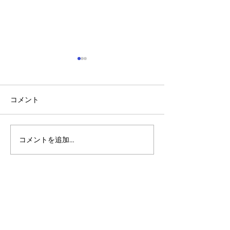
コメント
コメントを追加…
アルゴランドのポスト量
マルチシグ：人
子暗号（PQC）ロードマ
のセキュリティ
ップ