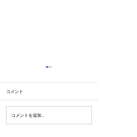
コメント
コメントを追加…
アルゴランドのポスト量
マルチシグ：人
子暗号（PQC）ロードマ
のセキュリティ
ップ