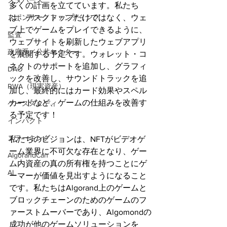
メタバース
多くの計画を立てています。私たち
スポンサー／ファンディング
は、デスクトップだけではなく、ウェ
ブ上でゲームをプレイできるように、
監査
ウェブサイトを刷新したウェブアプリ
政府系／公共セクター
を展開する予定です。ウォレット・コ
ネクトのサポートを追加し、グラフィ
DAO
ックを改善し、サウンドトラックを追
RWA（現実資産）
加し、最終的にはカード効果やスペル
カードなど、ゲームの仕組みを改善す
ケーススタディ
る予定です！ 
インパクト
ステーキング
私たちのビジョンは、NFTがビデオゲ
ーム業界に不可欠な存在となり、ゲー
AlgorandCan
ム内資産の真の所有権を持つことにゲ
AI
ーマーが価値を見出すようになること
です。私たちはAlgorand上のゲームと
ブロックチェーンのためのゲームのフ
ァーストムーバーであり、Algomondの
成功が他のゲームソリューションを