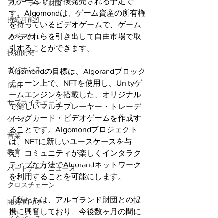
オゲームで、今後発売される予定で
アルゴランド財団
す。Algomondは、ゲーム資産の所有権
持続可能性
を持っているビデオゲームで、ゲーム
メルマガ
からそれらを引き出して自由市場で取
引することができます。
技術開発
ガバナンス
Algomondの目標は、Algorandブロック
チェーン上で、NFTを使用し、Unityゲ
DeFi
ームエンジンを搭載した、オリジナル
サプライチェーン
で楽しいマルチプレーヤー・トレーデ
ィングカード・ビデオゲームを作成す
ゲーム
ることです。Algomondプロジェクト
音楽
は、NFTに新しいユースケースを与
教育
え、コミュニティが楽しくインタラク
ティブな方法でAlgorandネットワーク
パートナー・ニュース
を利用することを可能にします。
クロスチェーン
「私たちは、アルゴランド財団との提
開発者向け
携に興奮しており、今後数ヶ月の間に