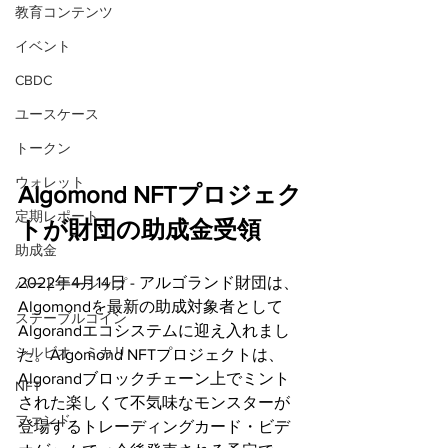
教育コンテンツ
イベント
CBDC
ユースケース
トークン
ウォレット
Algomond NFTプロジェク
定期レポート
トが財団の助成金受領
助成金
2022年4月14日 - アルゴランド財団は、
パートナーシップ
Algomondを最新の助成対象者として
ステーブルコイン
Algorandエコシステムに迎え入れまし
シルビオ・ミカリ
た。Algomond NFTプロジェクトは、
Algorandブロックチェーン上でミント
NFT
された楽しくて不気味なモンスターが
ファンド
登場するトレーディングカード・ビデ