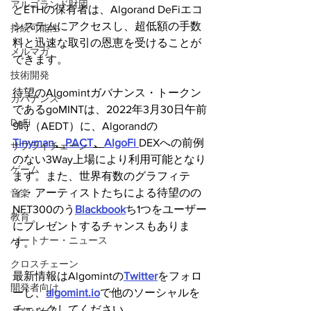
アルゴランド財団
とETHの保有者は、Algorand DeFiエコ
システムにアクセスし、超低額の手数
持続可能性
料と迅速な取引の恩恵を受けることが
メルマガ
できます。
技術開発
待望のAlgomintガバナンス・トークン
ガバナンス
であるgoMINTは、2022年3月30日午前
DeFi
9時（AEDT）に、Algorandの
Tinyman
、
PACT
、
AlgoFi 
DEXへの前例
サプライチェーン
のない3Way上場により利用可能となり
ゲーム
ます。また、世界有数のグラフィテ
ィ・アーティストたちによる待望のの
音楽
NFT300のう
Blackbook
ち1つをユーザー
教育
にプレゼントするチャンスもありま
パートナー・ニュース
す。
クロスチェーン
最新情報はAlgomintの
Twitter
をフォロ
開発者向け
ーし、
algomint.io
で他のソーシャルを
チェックしてください。