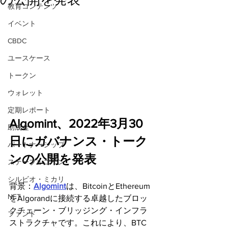
教育コンテンツ
イベント
CBDC
ユースケース
トークン
ウォレット
定期レポート
Algomint、2022年3月30
助成金
日にガバナンス・トーク
パートナーシップ
ンの公開を発表
ステーブルコイン
シルビオ・ミカリ
背景：
Algomint
は、BitcoinとEthereum
NFT
をAlgorandに接続する卓越したブロッ
クチェーン・ブリッジング・インフラ
ファンド
ストラクチャです。これにより、BTC