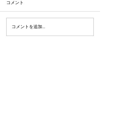
コメント
コメントを追加…
アルゴランドのポスト量
アルゴランドでE
子暗号（PQC）ロードマ
レットが利用可
ップ
xChain Account
MetaMask、Rab
Coinbase Wal
始