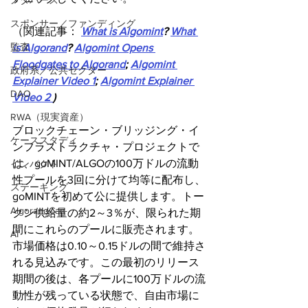
メタバース
スポンサー／ファンディング
（関連記事：
What is Algomint
? 
What 
監査
is Algorand
? 
Algomint Opens 
Floodgates to Algorand
; 
Algomint 
政府系／公共セクター
Explainer Video 1
; 
Algomint Explainer 
DAO
Video 2 
)
RWA（現実資産）
ブロックチェーン・ブリッジング・イ
ケーススタディ
ンフラストラクチャ・プロジェクトで
は、goMINT/ALGOの100万ドルの流動
インパクト
性プールを3回に分けて均等に配布し、
ステーキング
goMINTを初めて公に提供します。トー
AlgorandCan
クン供給量の約2～3％が、限られた期
間にこれらのプールに販売されます。
AI
市場価格は0.10～0.15ドルの間で維持さ
れる見込みです。この最初のリリース
期間の後は、各プールに100万ドルの流
動性が残っている状態で、自由市場に