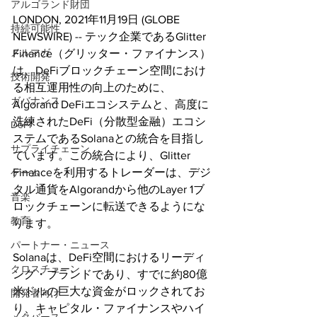
アルゴランド財団
LONDON, 2021年11月19日 (GLOBE 
持続可能性
NEWSWIRE) -- テック企業であるGlitter 
メルマガ
Finance（グリッター・ファイナンス）
は、DeFiブロックチェーン空間におけ
技術開発
る相互運用性の向上のために、
ガバナンス
Algorand DeFiエコシステムと、高度に
洗練されたDeFi（分散型金融）エコシ
DeFi
ステムであるSolanaとの統合を目指し
サプライチェーン
ています。この統合により、Glitter 
Financeを利用するトレーダーは、デジ
ゲーム
タル通貨をAlgorandから他のLayer 1ブ
音楽
ロックチェーンに転送できるようにな
教育
ります。
パートナー・ニュース
Solanaは、DeFi空間におけるリーディ
クロスチェーン
ング・ブランドであり、すでに約80億
米ドルの巨大な資金がロックされてお
開発者向け
り、キャピタル・ファイナンスやハイ