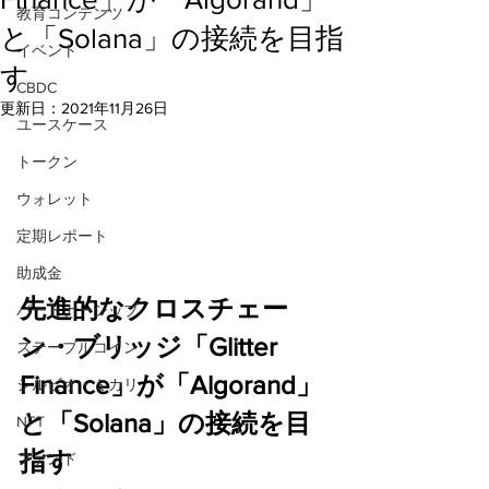
教育コンテンツ
と「Solana」の接続を目指
イベント
す
CBDC
更新日：
2021年11月26日
ユースケース
トークン
ウォレット
定期レポート
助成金
先進的なクロスチェー
パートナーシップ
ン・ブリッジ「Glitter 
ステーブルコイン
Finance」が「Algorand」
シルビオ・ミカリ
と「Solana」の接続を目
NFT
指す
ファンド