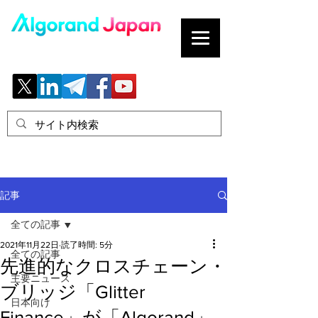
ブロックチェーンの「正解」を、日本へ。
記事
全ての記事
2021年11月22日
読了時間: 5分
全ての記事
先進的なクロスチェーン・
主要ニュース
ブリッジ「Glitter
日本向け
Finance」が「Algorand」