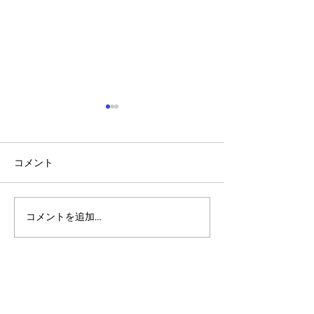
コメント
コメントを追加…
アルゴランドのポスト量
アルゴランドでE
子暗号（PQC）ロードマ
レットが利用可
ップ
xChain Account
MetaMask、Rab
Coinbase Wal
始