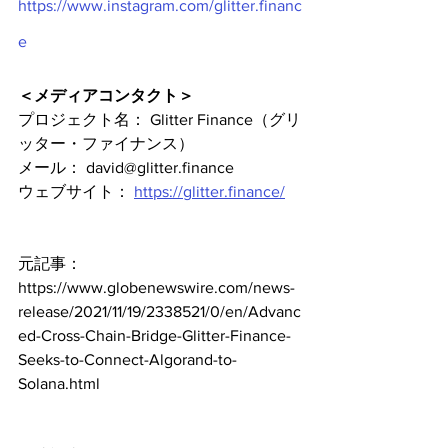
https://www.instagram.com/glitter.financ
e
＜メディアコンタクト＞
プロジェクト名： Glitter Finance（グリ
ッター・ファイナンス）
メール： david@glitter.finance
ウェブサイト： 
https://glitter.finance/
元記事：
https://www.globenewswire.com/news-
release/2021/11/19/2338521/0/en/Advanc
ed-Cross-Chain-Bridge-Glitter-Finance-
Seeks-to-Connect-Algorand-to-
Solana.html