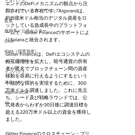
メタバース
エンドのDeFiメカニズムの観点から注
スポンサー／ファンディング
目されている存在です。Algorandは、
約15億米ドル相当のデジタル資産をロ
監査
ックしている急成長中のプラットフォ
政府系／公共セクター
ームで、Glitter Financeのサポートによ
りSolanaと統合されます。
DAO
RWA（現実資産）
Glitter Financeは、DeFiエコシステムの
相互運用性を拡大し、暗号通貨の所有
ケーススタディ
者が匿名でブロックチェーン間の資産
インパクト
移動を容易に行えるようにするという
ステーキング
中核的な目的を実現するために、300
万米ドルを調達しました。これに先立
AlgorandCan
ち、シード及び戦略ラウンドでは、公
AI
式発表からわずか30日後に調達目標を
超える220万米ドル以上の資金を獲得し
ました。
Glitter Financeのクロスチェーン・ブリ