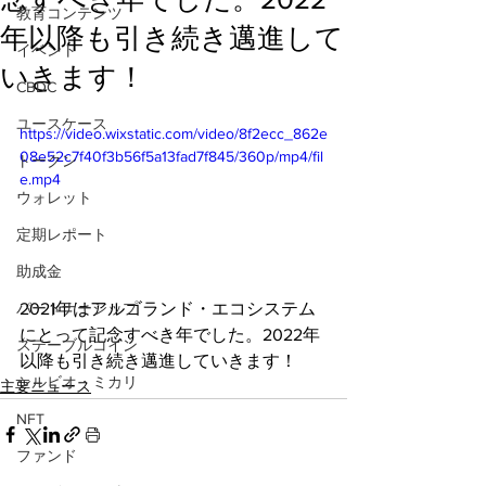
教育コンテンツ
年以降も引き続き邁進して
イベント
いきます！
CBDC
ユースケース
https://video.wixstatic.com/video/8f2ecc_862e
08e52c7f40f3b56f5a13fad7f845/360p/mp4/fil
トークン
e.mp4
ウォレット
定期レポート
助成金
2021年はアルゴランド・エコシステム
パートナーシップ
にとって記念すべき年でした。2022年
ステーブルコイン
以降も引き続き邁進していきます！
シルビオ・ミカリ
主要ニュース
NFT
ファンド