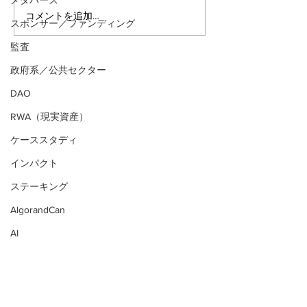
メタバース
コメントを追加…
アルゴランドのポスト量
アルゴランドでE
スポンサー／ファンディング
子暗号（PQC）ロードマ
レットが利用可
監査
ップ
xChain Account
MetaMask、Rab
政府系／公共セクター
Coinbase Wal
DAO
始
RWA（現実資産）
ケーススタディ
インパクト
ステーキング
AlgorandCan
AI