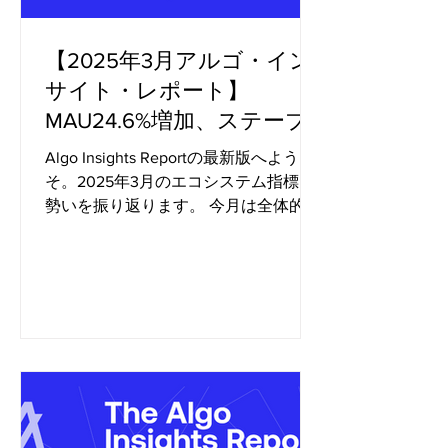
【2025年3月アルゴ・イン
サイト・レポート】
MAU24.6%増加、ステーブ
ルコイン時価総額26.3%増
Algo Insights Reportの最新版へようこ
加、スマートコントラクト
そ。2025年3月のエコシステム指標と
勢いを振り返ります。 今月は全体的に
のデプロイ19%増加
顕著な改善が見られました。月間アク
ティブ・ユーザー（MAU）は24.6%増
加し、ステーブルコインの時価総額は
26.3%増加しました。これは、オン...