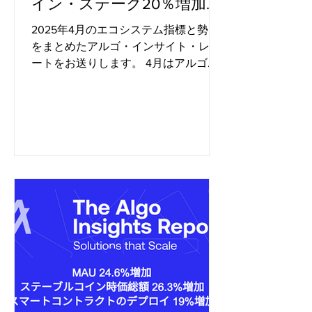
イン・ステーク20％増加、
RWAのTVL28％増加など。
2025年4月のエコシステム指標と勢い
をまとめたアルゴ・インサイト・レポ
ートをお送りします。 4月はアルゴラ
ンドにとって素晴らしい月となり、オ
ンライン・ステークが3月と比較して
約20%急増しました。この成長はガバ
ナンス報酬が終了した直後であり、ほ
とんどのガバナーが新しいステ...