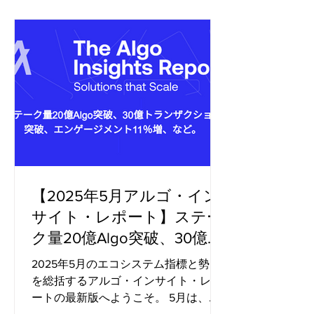
ット数は0.8%増の4,890万に達し、ト
ランザクション数は1.3%増で、累計34
億回を突破しました。 新規アセット作
成: 11月の30,265件に対し、18.0%急増
の35,708件となりました。 ステーブル
コイン時価総額: 5,005万ドルから
18.5%増の5,934万ドルへと成長し、ア
ルゴランド上のアセットに対する流動
性と信頼の深まりを反映しています。
DeFiと流動性: 市場全体の弱含みによ
り、ドル建てのTVL（預かり資産）は
【2025年5月アルゴ・イン
約1億300万ドルへと11.0%減少しました
サイト・レポート】ステー
が、ALGO建てのTVLは7.9%増加してお
り、オンチェーン上の流動性が相対的
ク量20億Algo突破、30億ト
に底堅いことを示しています。 分散化
ランザクション突破、エン
2025年5月のエコシステム指標と勢い
とセキ
ゲージメント11％増
を総括するアルゴ・インサイト・レポ
ートの最新版へようこそ。 5月は、月