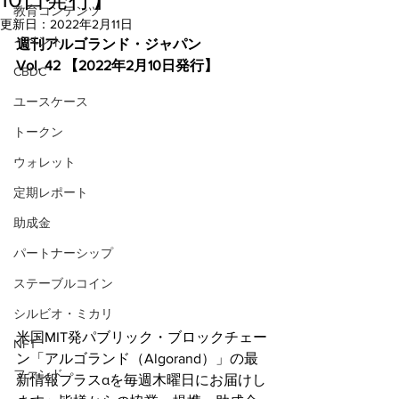
教育コンテンツ
更新日：
2022年2月11日
イベント
週刊アルゴランド・ジャパン
Vol. 42 【2022年2月10日発行】
CBDC
ユースケース
トークン
ウォレット
定期レポート
助成金
パートナーシップ
ステーブルコイン
シルビオ・ミカリ
米国MIT発パブリック・ブロックチェー
NFT
ン「アルゴランド（Algorand）」の最
ファンド
新情報プラスαを毎週木曜日にお届けし