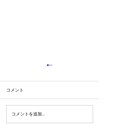
コメント
コメントを追加…
「脳」を持ったブロック
生活を変えるブ
チェーン。アルゴランド
ェーン。「数千
が牽引する「AI×Web3」
への扉が開く実
の自律分散革命
（RWA）」の最