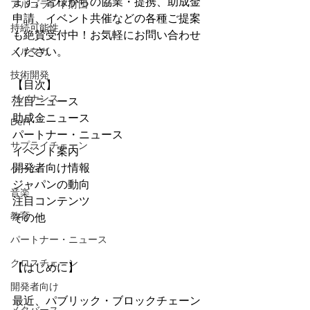
ます。皆様からの協業・提携、助成金
アルゴランド財団
申請、イベント共催などの各種ご提案
持続可能性
も絶賛受付中！お気軽にお問い合わせ
メルマガ
ください。
技術開発
【目次】
ガバナンス
注目ニュース
助成金ニュース
DeFi
パートナー・ニュース
サプライチェーン
イベント案内
開発者向け情報
ゲーム
ジャパンの動向
音楽
注目コンテンツ
教育
その他
パートナー・ニュース
クロスチェーン
【はじめに】
開発者向け
最近、パブリック・ブロックチェーン