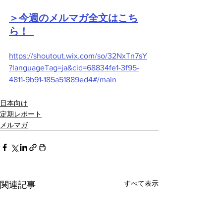
＞今週のメルマガ全文はこち
ら！  
https://shoutout.wix.com/so/32NxTn7sY
?languageTag=ja&cid=68834fe1-3f95-
4811-9b91-185a51889ed4#/main
日本向け
定期レポート
メルマガ
すべて表示
関連記事