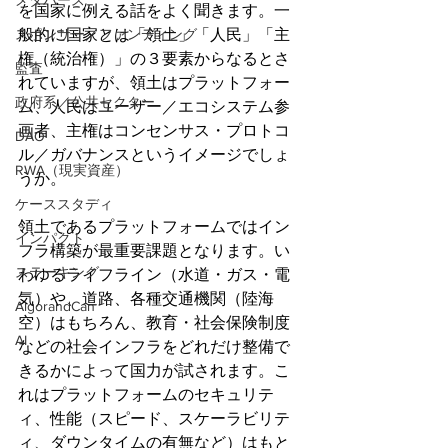
メタバース
を国家に例える話をよく聞きます。一
スポンサー／ファンディング
般的に国家とは「領土」「人民」「主
権（統治権）」の３要素からなるとさ
監査
れていますが、領土はプラットフォー
政府系／公共セクター
ム、人民はユーザー／エコシステム参
画者、主権はコンセンサス・プロトコ
DAO
ル／ガバナンスというイメージでしょ
RWA（現実資産）
うか。
ケーススタディ
領土であるプラットフォームではイン
インパクト
フラ構築が最重要課題となります。い
ステーキング
わゆるライフライン（水道・ガス・電
気）や、道路、各種交通機関（陸海
AlgorandCan
空）はもちろん、教育・社会保険制度
AI
などの社会インフラをどれだけ整備で
きるかによって国力が試されます。こ
れはプラットフォームのセキュリテ
ィ、性能（スピード、スケーラビリテ
ィ、ダウンタイムの有無など）はもと