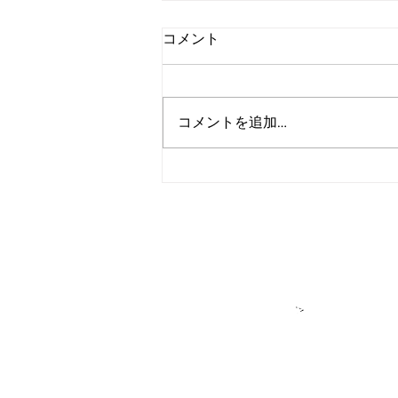
コメント
コメントを追加…
アルゴランド、2027年までの
広範な耐量子レジリエンス達
成を目標に設定
＞各種お問い合
​＞
★アルゴラン
アルゴランド・ジャパンはパブリ
DeFiをはじめ多様なプロジェク
せん。アルゴランドもしくはアル