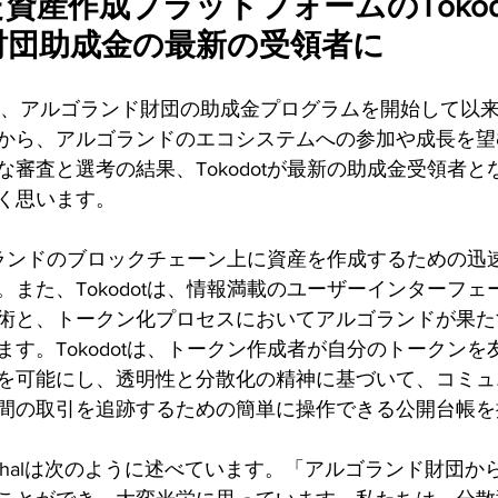
資産作成プラットフォームのTokod
財団助成金の最新の受領者に
 - 昨年、アルゴランド財団の助成金プログラムを開始して以
から、アルゴランドのエコシステムへの参加や成長を望
審査と選考の結果、Tokodotが最新の助成金受領者と
く思います。
ルゴランドのブロックチェーン上に資産を作成するための迅
また、Tokodotは、情報満載のユーザーインターフェ
術と、トークン化プロセスにおいてアルゴランドが果た
す。Tokodotは、トークン作成者が自分のトークンを
を可能にし、透明性と分散化の精神に基づいて、コミュ
間の取引を追跡するための簡単に操作できる公開台帳を
lesh Dahalは次のように述べています。「アルゴランド財団