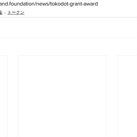
d.foundation/news/tokodot-grant-award
金
トークン