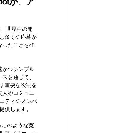
otが、ア
来、世界中の開
む多くの応募が
なったことを発
速かつシンプル
ースを通じて、
す重要な役割を
友人やコミュニ
ニティのメンバ
提供します。
からこのような寛