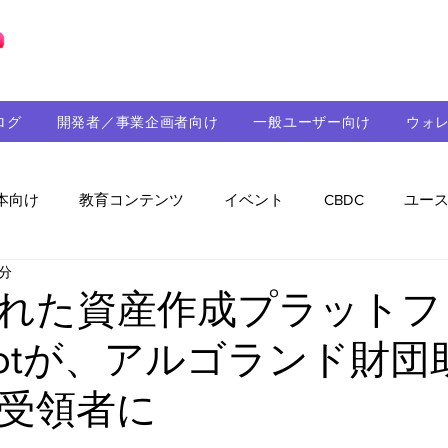
ブロックチェーンの「正解」を、日本へ。
ログ
開発者／事業企画者向け
一般ユーザー向け
ウォ
本向け
教育コンテンツ
イベント
CBDC
ユー
2分
助成金
パートナーシップ
ステーブルコイン
シ
れた資産作成プラットフ
odotが、アルゴランド財団
持続可能性
メルマガ
技術開発
ガバナンス
受領者に
音楽
教育
パートナー・ニュース
クロスチェー