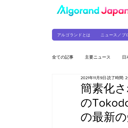
アルゴランドとは
ニュース／ブ
全ての記事
主要ニュース
日
2021年11月9日
読了時間: 
ウォレット
定期レポート
簡素化さ
のTok
ファンド
アルゴランド財団
の最新の
サプライチェーン
ゲーム