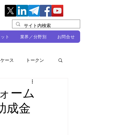
レット
業界／分野別
お問合せ
スケース
トークン
ルビオ・ミカリ
NFT
ォーム
助成金
DeFi
ン
開発者向け