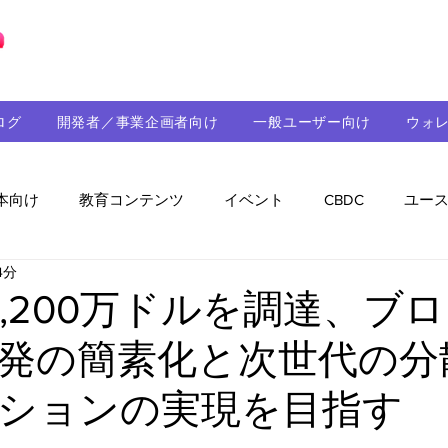
ブロックチェーンの「正解」を、日本へ。
ログ
開発者／事業企画者向け
一般ユーザー向け
ウォ
本向け
教育コンテンツ
イベント
CBDC
ユー
4分
助成金
パートナーシップ
ステーブルコイン
シ
が1,200万ドルを調達、ブ
発の簡素化と次世代の分
持続可能性
メルマガ
技術開発
ガバナンス
ションの実現を目指す
音楽
教育
パートナー・ニュース
クロスチェー