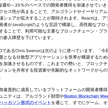
、毎週10～20％のペースでの開発者獲得を加速させてい
クセス性が高まることで、アルゴランドやイーサリアム
場シェアが拡大することが期待されます。Reachは、ア
者がJavaScriptのような言語で構築し、高性能なブ
することで、利用可能な主要なブロックチェーン・プラ
の参入障壁を下げています。
EOであるChris Swenorは次のように述べています。「
盤となる分散型アプリケーションを世界が構築するため
を加速させるものです。これまでの勢いと、ブロックチ
ジョンを共有する投資家や先駆的なネットワークからの
。
加速度的に成長しているプラットフォームの開発者獲得
ュニティは、アルゴランド財団や
Boston Blockchain We
ハッカソン形式のイベント
を通じて、すでにゲーム、オ