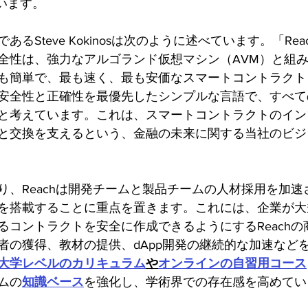
います。
あるSteve Kokinosは次のように述べています。「Re
全性は、強力なアルゴランド仮想マシン（AVM）と組
も簡単で、最も速く、最も安価なスマートコントラクト
安全性と正確性を最優先したシンプルな言語で、すべて
と考えています。これは、スマートコントラクトのイン
と交換を支えるという、金融の未来に関する当社のビジ
り、Reachは開発チームと製品チームの人材採用を加速
を搭載することに重点を置きます。これには、企業が大
るコントラクトを安全に作成できるようにするReachの
者の獲得、教材の提供、dApp開発の継続的な加速など
大学レベルのカリキュラム
や
オンラインの自習用コース
ムの
知識ベース
を強化し、学術界での存在感を高めてい