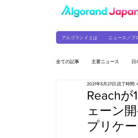
アルゴランドとは
ニュース／ブ
全ての記事
主要ニュース
日
2021年5月27日
読了時間: 
ウォレット
定期レポート
Reach
ェーン開
ファンド
アルゴランド財団
プリケー
サプライチェーン
ゲーム