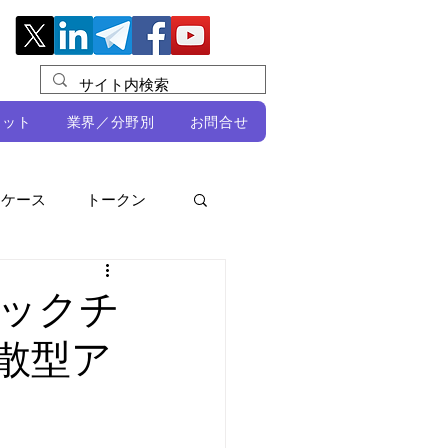
レット
業界／分野別
お問合せ
スケース
トークン
ルビオ・ミカリ
NFT
ロックチ
散型ア
DeFi
ン
開発者向け