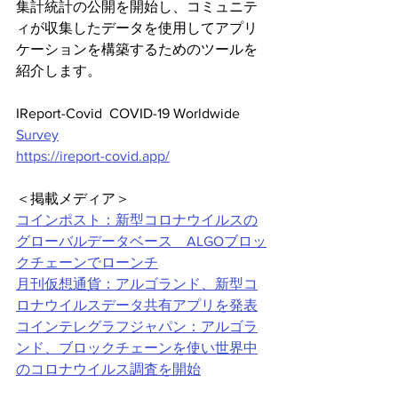
集計統計の公開を開始し、コミュニテ
ィが収集したデータを使用してアプリ
ケーションを構築するためのツールを
紹介します。
IReport-Covid  COVID-19 Worldwide 
Survey
https://ireport-covid.app/
＜掲載メディア＞
コインポスト：新型コロナウイルスの
グローバルデータベース　ALGOブロッ
クチェーンでローンチ
月刊仮想通貨：アルゴランド、新型コ
ロナウイルスデータ共有アプリを発表
コインテレグラフジャパン：アルゴラ
ンド、ブロックチェーンを使い世界中
のコロナウイルス調査を開始