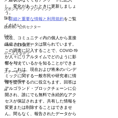
メタバース
し、変化があったときに更新しましょ
スポンサー／ファンディング
う。
監査
＊
詳細と重要な情報と利用規約
をご覧
ください。
政府系／公共セクター
DAO
現在、コミュニティ内の個人から直接
送信されるデータは限られています。
RWA（現実資産）
この調査に記入することで、COVID-19
ケーススタディ
が人々にリアルタイムでどのように影
インパクト
響を与えているかを知ることができま
す。これは、現在および将来のパンデ
ステーキング
ミックに関する一般市民や研究者に情
AlgorandCan
報を提供するのに役立ちます。回答は
アルゴランド・ブロックチェーンに公
AI
開され、誰にでも無料で永続的なアク
セスが保証されます。共有した情報を
変更または削除することはできませ
ん。間もなく、報告されたデータから