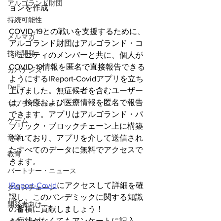
アルゴランド財団
ョンを作成
持続可能性
COVID-19との戦いを支援するために、
メルマガ
アルゴランド財団はアルゴランド・コ
技術開発
ミュニティのメンバーと共に、個人が
COVID-19情報を匿名で直接報告できる
ガバナンス
ようにするIReport-Covidアプリを立ち
DeFi
上げました。無症候者を含むユーザー
は、検疫および医療情報を匿名で報告
サプライチェーン
できます。アプリはアルゴランド・パ
ゲーム
ブリック・ブロックチェーン上に構築
音楽
されており、アプリを介して送信され
たすべてのデータに無料でアクセスで
教育
きます。
パートナー・ニュース
IReport-Covid
にアクセスして詳細を確
クロスチェーン
認し、このパンデミックに関する知識
開発者向け
の蓄積に貢献しましょう！
＊症状がなくてもアンケートに記入