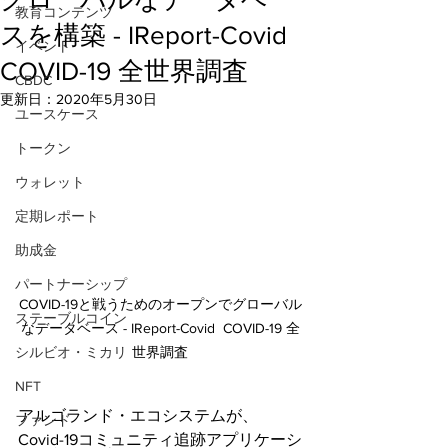
教育コンテンツ
スを構築 - IReport-Covid
イベント
COVID-19 全世界調査
CBDC
更新日：
2020年5月30日
ユースケース
トークン
ウォレット
定期レポート
助成金
パートナーシップ
COVID-19と戦うためのオープンでグローバル
ステーブルコイン
なデータベース - IReport-Covid  COVID-19 全
シルビオ・ミカリ
世界調査
NFT
アルゴランド・エコシステムが、
ファンド
Covid-19コミュニティ追跡アプリケーシ