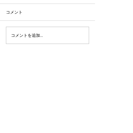
コメント
コメントを追加…
アルゴランドのポスト量
アルゴランドでE
子暗号（PQC）ロードマ
レットが利用可
ップ
xChain Account
MetaMask、Rab
Coinbase Wal
始