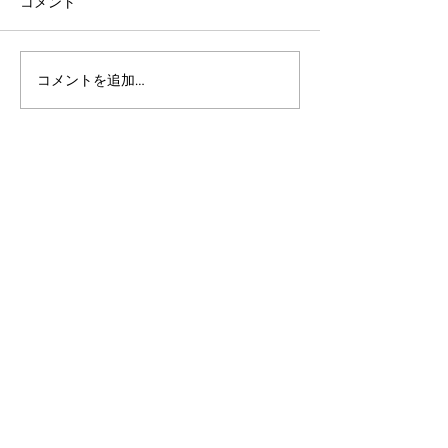
コメント
コメントを追加…
アルゴランドのポスト量
アルゴランドでE
子暗号（PQC）ロードマ
レットが利用可
ップ
xChain Account
MetaMask、Rab
Coinbase Wal
始