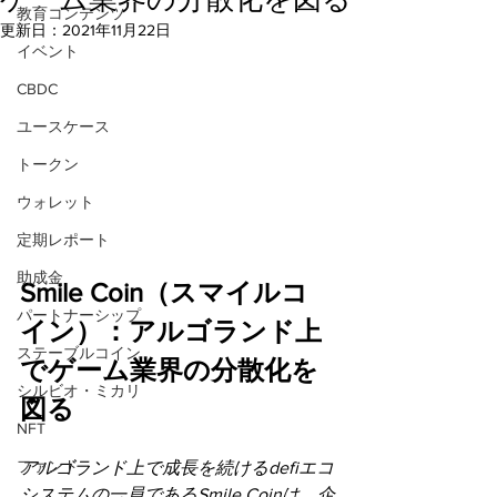
教育コンテンツ
更新日：
2021年11月22日
イベント
CBDC
ユースケース
トークン
ウォレット
定期レポート
助成金
Smile Coin（スマイルコ
パートナーシップ
イン）：アルゴランド上
ステーブルコイン
でゲーム業界の分散化を
シルビオ・ミカリ
図る
NFT
ファンド
アルゴランド上で成長を続けるdefiエコ
システムの一員であるSmile Coinは、企