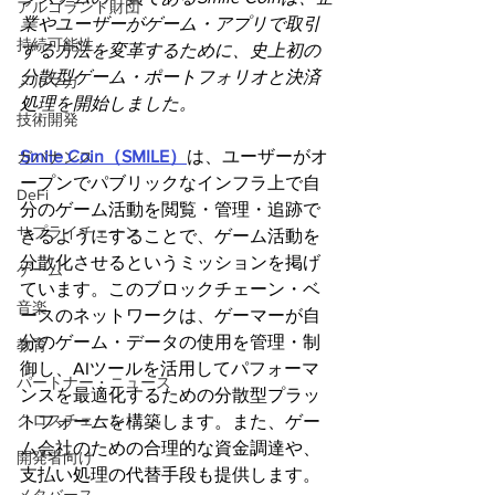
アルゴランド財団
業やユーザーがゲーム・アプリで取引
持続可能性
する方法を変革するために、史上初の
分散型ゲーム・ポートフォリオと決済
メルマガ
処理を開始しました。
技術開発
Smile Coin（SMILE）
は、ユーザーがオ
ガバナンス
ープンでパブリックなインフラ上で自
DeFi
分のゲーム活動を閲覧・管理・追跡で
サプライチェーン
きるようにすることで、ゲーム活動を
分散化させるというミッションを掲げ
ゲーム
ています。このブロックチェーン・ベ
音楽
ースのネットワークは、ゲーマーが自
分のゲーム・データの使用を管理・制
教育
御し、AIツールを活用してパフォーマ
パートナー・ニュース
ンスを最適化するための分散型プラッ
クロスチェーン
トフォームを構築します。また、ゲー
ム会社のための合理的な資金調達や、
開発者向け
支払い処理の代替手段も提供します。