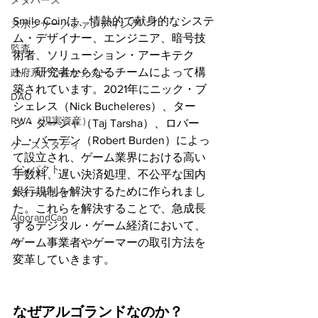
メタバース
Smile Coinは、情熱的で献身的なシステ
スポンサー／ファンディング
ム・デザイナー、エンジニア、暗号技
監査
術者、ソリューション・アーキテク
ト、研究者からなるチームによって構
政府系／公共セクター
築されています。2021年にニック・ブ
DAO
シェレス（Nick Bucheleres）、ター
RWA（現実資産）
ジ・ターシャ（Taj Tarsha）、ロバー
ト・バーデン（Robert Burden）によっ
ケーススタディ
て設立され、ゲーム業界における高い
インパクト
手数料、遅い決済処理、不公平な国内
銀行規制を解決するために作られまし
ステーキング
た。これらを解決することで、急成長
AlgorandCan
するデジタル・ゲーム経済において、
AI
ゲーム事業者やゲーマーの取引方法を
変革していきます。
なぜアルゴランドなのか？