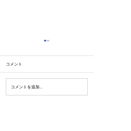
コメント
コメントを追加…
アルゴランドのポスト量
アルゴランド・
子暗号（PQC）ロードマ
子レジャー（台
ップ