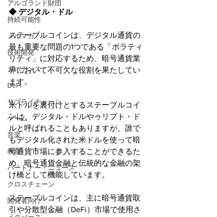
アルゴランド財団
◆ デジタル・ドル
持続可能性
ステーブルコインは、デジタル通貨の
メルマガ
最も重要な問題の1つである「ボラティ
技術開発
リティ」に対応するため、暗号通貨業
ガバナンス
界において不可欠な役割を果たしてい
ます。
DeFi
サプライチェーン
米ドルを裏付けとするステーブルコイ
ンは、デジタル・ドルやゥリプト・ド
ゲーム
ルと呼ばれることもありますが、誰で
音楽
もデジタル化された米ドルを使って暗
号通貨市場に参入することができるた
教育
め、暗号通貨金融と伝統的な金融の架
パートナー・ニュース
け橋として機能しています。
クロスチェーン
ステーブルコインは、主に暗号通貨取
開発者向け
引や分散型金融（DeFi）市場で使用さ