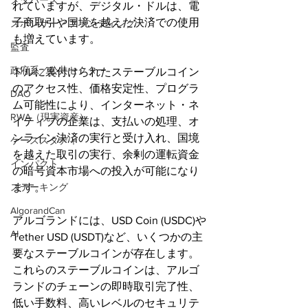
メタバース
れていますが、デジタル・ドルは、電
子商取引や国境を越えた決済での使用
スポンサー／ファンディング
も増えています。
監査
政府系／公共セクター
ドルに裏付けられたステーブルコイン
のアクセス性、価格安定性、プログラ
DAO
ム可能性により、インターネット・ネ
RWA（現実資産）
イティブの企業は、支払いの処理、オ
ンライン決済の実行と受け入れ、国境
ケーススタディ
を越えた取引の実行、余剰の運転資金
インパクト
の暗号資本市場への投入が可能になり
ます。
ステーキング
AlgorandCan
アルゴランドには、USD Coin (USDC)や
AI
Tether USD (USDT)など、いくつかの主
要なステーブルコインが存在します。
これらのステーブルコインは、アルゴ
ランドのチェーンの即時取引完了性、
低い手数料、高いレベルのセキュリテ