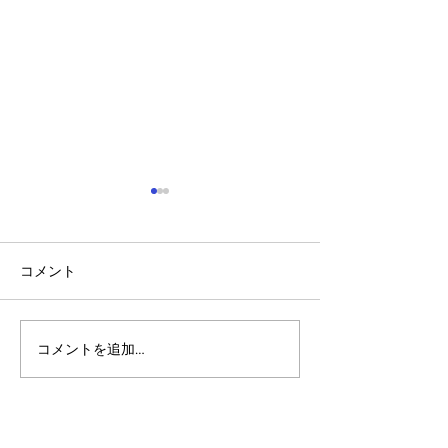
コメント
コメントを追加…
アルゴランドのポスト量
アルゴランド・
子暗号（PQC）ロードマ
子レジャー（台
ップ