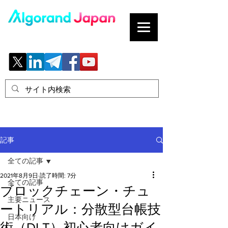
ブロックチェーンの「正解」を、日本へ。
記事
全ての記事
2021年8月9日
読了時間: 7分
全ての記事
ブロックチェーン・チュ
主要ニュース
ートリアル：分散型台帳技
日本向け
術（DLT）初心者向けガイ