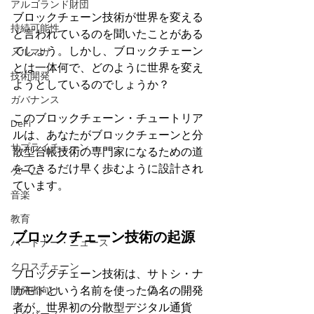
アルゴランド財団
ブロックチェーン技術が世界を変える
持続可能性
と言われているのを聞いたことがある
でしょう。しかし、ブロックチェーン
メルマガ
とは一体何で、どのように世界を変え
技術開発
ようとしているのでしょうか？
ガバナンス
このブロックチェーン・チュートリア
DeFi
ルは、あなたがブロックチェーンと分
サプライチェーン
散型台帳技術の専門家になるための道
をできるだけ早く歩むように設計され
ゲーム
ています。
音楽
教育
ブロックチェーン技術の起源
パートナー・ニュース
クロスチェーン
ブロックチェーン技術は、サトシ・ナ
カモトという名前を使った偽名の開発
開発者向け
者が、世界初の分散型デジタル通貨