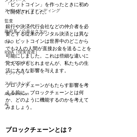
メタバース
「ビットコイン」を作ったときに初め
スポンサー／ファンディング
て開発されました。
監査
銀行や決済代行会社などの仲介者を必
政府系／公共セクター
要とする従来のデジタル決済とは異な
り、ビットコインは世界中のどこから
DAO
でも2人の人間が直接お金を送ることを
RWA（現実資産）
可能にしました。これは些細な違いに
ケーススタディ
見えるかもしれませんが、私たちの生
活に大きな影響を与えます。
インパクト
ステーキング
ブロックチェーンがもたらす影響を考
える前に、ブロックチェーンとは何
AlgorandCan
か、どのように機能するのかを考えて
AI
みましょう。
ブロックチェーンとは？