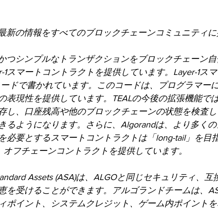
いての最新の情報をすべてのブロックチェーンコミュニティ
一般的かつシンプルなトランザクションをブロックチェーン
r-1スマートコントラクトを提供しています。Layer-1
うコードで書かれています。このコードは、プログラマー
の表現性を提供しています。TEALの今後の拡張機能で
態を保存し、口座残高や他のブロックチェーンの状態を検査
るようになります。さらに、Algorandは、より多く
必要とするスマートコントラクトは「long-tail」を
）オフチェーンコントラクトを提供しています。
Standard Assets (ASA)は、ALGOと同じセキュリティ
恵を受けることができます。アルゴランドチームは、A
ィポイント、システムクレジット、ゲーム内ポイントを