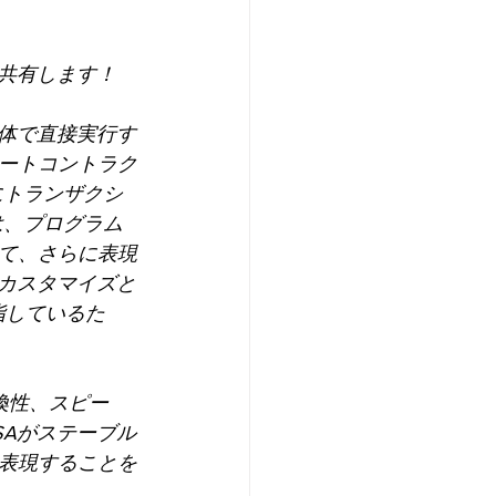
に共有します！
自体で直接実行す
スマートコントラク
にトランザクシ
は、プログラム
して、さらに表現
のカスタマイズと
目指しているた
、互換性、スピー
SAがステーブル
表現することを