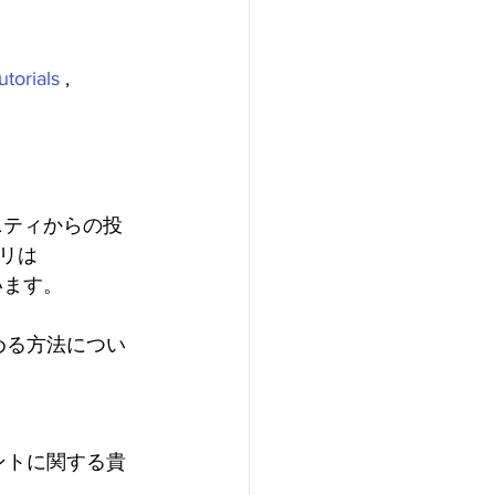
utorials
 , 
ミュニティからの投
トリは 
います。
める方法につい
メントに関する貴