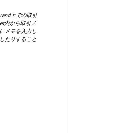
lgorand上での取引
let内から取引ノ
にメモを入力し
したりすること