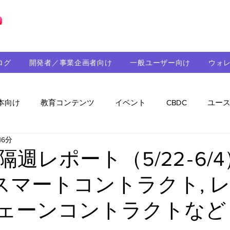
ブロックチェーンの「正解」を、日本へ。
ログ
開発者／事業企画者向け
一般ユーザー向け
ウォ
本向け
教育コンテンツ
イベント
CBDC
ユー
16分
助成金
パートナーシップ
ステーブルコイン
シ
nd隔週レポート（5/22 - 6
 スマートコントラクト, 
持続可能性
メルマガ
技術開発
ガバナンス
チェーンコントラクトなど
音楽
教育
パートナー・ニュース
クロスチェー