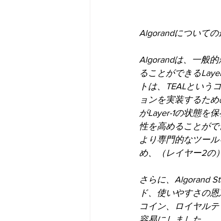
Algorandにつ
Algorandは、
ることができるLaye
トは、TEALとい
ョンを実装するため
がLayer-1の状
性を高めることができ
より専門的なツールを
め、（レイヤー2の
さらに、Algorand 
ド、使いやすさの恩
コイン、ロイヤルテ
容易にしました