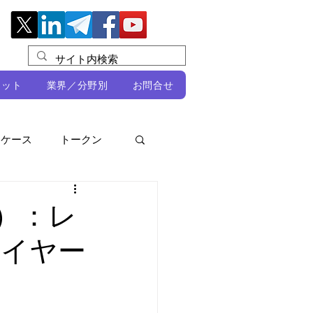
レット
業界／分野別
お問合せ
スケース
トークン
ルビオ・ミカリ
NFT
/4）：レ
レイヤー
DeFi
ン
開発者向け