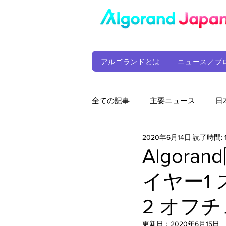
アルゴランドとは
ニュース／ブ
全ての記事
主要ニュース
日
2020年6月14日
読了時間: 
ウォレット
定期レポート
Algora
イヤー1
ファンド
アルゴランド財団
2 オフ
サプライチェーン
ゲーム
更新日：
2020年6月15日