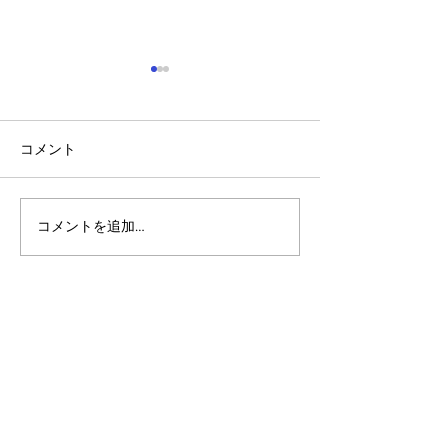
コメント
コメントを追加…
アルゴランドのポスト量
アルゴランド・
子暗号（PQC）ロードマ
子レジャー（台
ップ