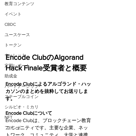
教育コンテンツ
イベント
CBDC
ユースケース
トークン
ウォレット
Encode ClubのAlgorand 
定期レポート
Hack Finale受賞者と概要
助成金
Encode Clubによるアルゴランド・ハッ
パートナーシップ
カソンのまとめを抜粋してお送りしま
ステーブルコイン
す。
シルビオ・ミカリ
Encode Clubについて
NFT
Encode Clubは、ブロックチェーン教育
ファンド
コミュニティです。主要な企業、ネッ
トワーク、コミュニティ、大学と連携