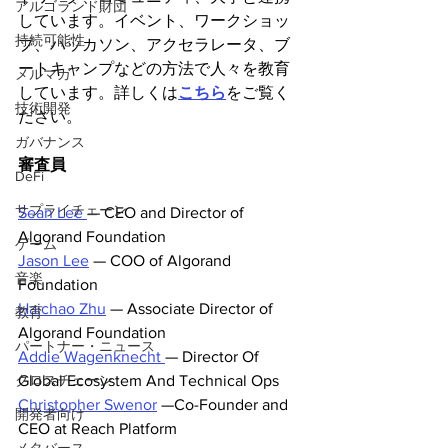
アルゴランド財団
しています。イベント、ワークショッ
持続可能性
プ、ハッカソン、アクセラレータ、ブ
ートキャンプなどの方法で人々を教育
メルマガ
しています。詳しくは
こちら
をご覧く
技術開発
ださい。
ガバナンス
審査員
DeFi
サプライチェーン
Sean Lee 
— CEO and Director of 
Algorand Foundation
ゲーム
Jason Lee
 — COO of Algorand 
音楽
Foundation
Haichao Zhu
 — Associate Director of 
教育
Algorand Foundation
パートナー・ニュース
Addie Wagenknecht 
— Director Of 
クロスチェーン
Global Ecosystem And Technical Ops
Christopher Swenor
 —Co-Founder and 
開発者向け
CEO at Reach Platform