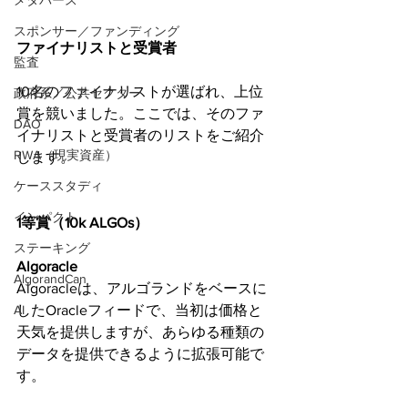
メタバース
スポンサー／ファンディング
ファイナリストと受賞者
監査
10名のファイナリストが選ばれ、上位
政府系／公共セクター
賞を競いました。ここでは、そのファ
DAO
イナリストと受賞者のリストをご紹介
RWA（現実資産）
します。
ケーススタディ
インパクト
1等賞（10k ALGOs）
ステーキング
Algoracle
AlgorandCan
Algoracleは、アルゴランドをベースに
AI
したOracleフィードで、当初は価格と
天気を提供しますが、あらゆる種類の
データを提供できるように拡張可能で
す。