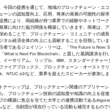
、今回の提携を通じて、地域のブロックチェーン・エコ
ェーンの認知度向上、応用、将来の発展の可能性の探求
提携により、両組織が持つ業界での経験やネットワーク
発展に向けた協力関係を構築していきます。両者は、ア
深めることで、ブロックチェーン・コミュニティの成長
ジタル経済全体の向上にも貢献することを目指していま
るジェイソン・リーは、「The Future is Now: SG Bl
「What is Next For Blockchain」と題した基調講
、イーサリアム、リップル、IBM、スタンダードチャー
ファイアブロックス、ブロックチェーン・オーストラリ
RegTank、NTUC e2iなど、業界を超えたスピーカーが参加し
ートナーシップは、ブロックチェーン関連のアプリケーシ
ら、ブロックチェーン技術の認知度や知識の向上を促進
構築に焦点を当てた大学との連携活動であるAlgorand Cen
プログラムなど、当財団が現在行っている活動も補完するもの