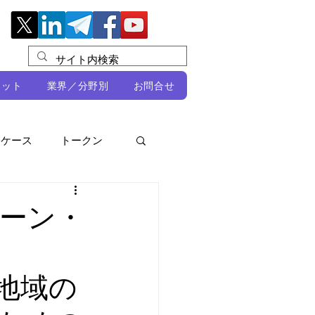
レット
業界／分野別
お問合せ
スケース
トークン
ルビオ・ミカリ
NFT
ーン・
DeFi
地域の
ン
開発者向け