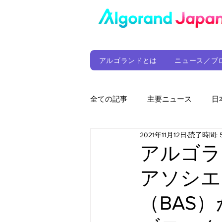
アルゴランドとは
ニュース／ブ
全ての記事
主要ニュース
日
2021年11月12日
読了時間: 
ウォレット
定期レポート
アルゴラ
アソシエ
ファンド
アルゴランド財団
（BAS
サプライチェーン
ゲーム