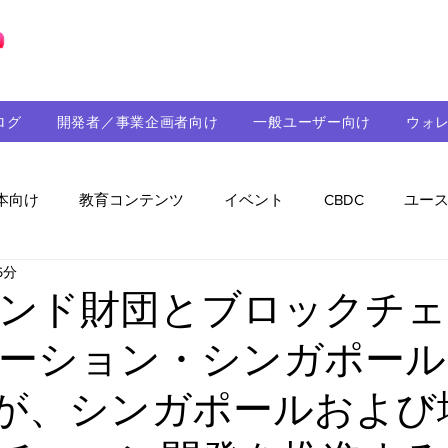
ブロックチェーンの「正解」を、日本へ。
ログ
開発者／事業企画者向け
一般ユーザー向け
ウォ
本向け
教育コンテンツ
イベント
CBDC
ユー
5分
助成金
パートナーシップ
ステーブルコイン
シ
ンド財団とブロックチェ
ーション・シンガポール
持続可能性
メルマガ
技術開発
ガバナンス
）が、シンガポールおよび
音楽
教育
パートナー・ニュース
クロスチェー