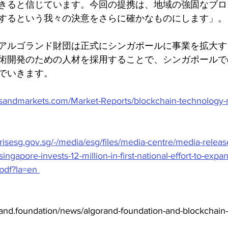
きると信じています。今回の提携は、地域の強固なブロ
するという我々の決意をさらに確かなものにします」。
アルゴランド財団は正式にシンガポールに事業を拡大す
術開発のための人材を採用することで、シンガポールで
でいきます。
tsandmarkets.com/Market-Reports/blockchain-technology-
prisesg.gov.sg/-/media/esg/files/media-centre/media-relea
ngapore-invests-12-million-in-first-national-effort-to-expa
pdf?la=en 
d.foundation/news/algorand-foundation-and-blockchain-a