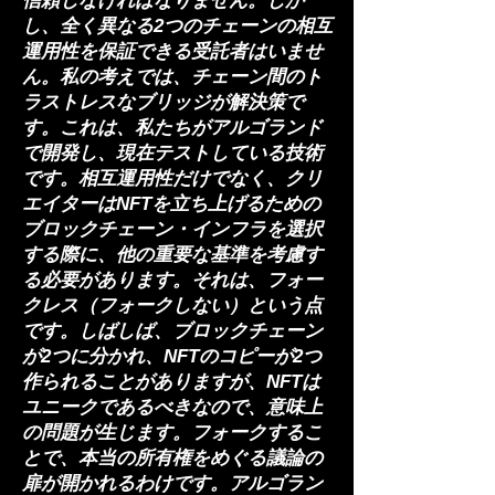
信頼しなければなりません。しか
し、全く異なる2つのチェーンの相互
運用性を保証できる受託者はいませ
ん。私の考えでは、チェーン間のト
ラストレスなブリッジが解決策で
す。これは、私たちがアルゴランド
で開発し、現在テストしている技術
です。相互運用性だけでなく、クリ
エイターはNFTを立ち上げるための
ブロックチェーン・インフラを選択
する際に、他の重要な基準を考慮す
る必要があります。それは、フォー
クレス（フォークしない）という点
です。しばしば、ブロックチェーン
が2つに分かれ、NFTのコピーが2つ
作られることがありますが、NFTは
ユニークであるべきなので、意味上
の問題が生じます。フォークするこ
とで、本当の所有権をめぐる議論の
扉が開かれるわけです。アルゴラン