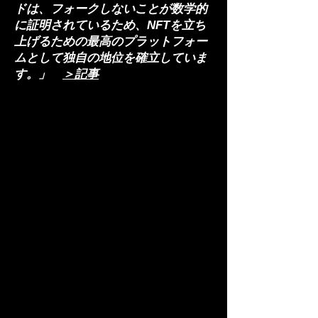
ドは、フォークしないことが数学的
に証明されているため、NFTを立ち
上げるための最高のプラットフォー
ムとして独自の地位を確立していま
す。」
＞記事
アルゴランドでのNFT作成
価値の永続性、環境への配慮、機会
の拡大
アルゴランドの基盤技術は、
NFT（ノン・ファンジブル・トーク
ン)を含む、未来の金融のためのすべ
ての資産タイプをサポートするよう
に意図的に設計されています。アル
ゴランドは、NFTがデジタル資産の
新時代にもたらす長期的な価値を信
じ、デジタル経済の創造、管理、参