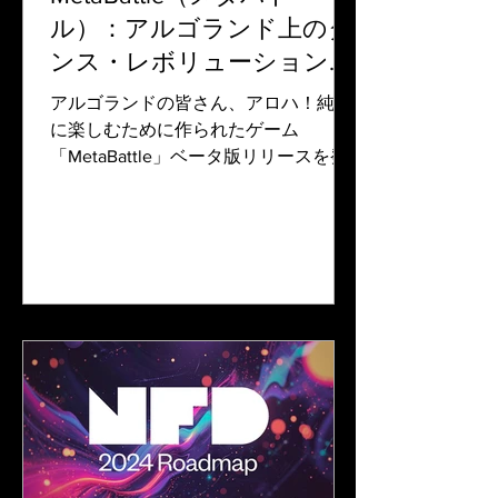
ル）：アルゴランド上のダ
ンス・レボリューション
by Cometa
アルゴランドの皆さん、アロハ！純粋
に楽しむために作られたゲーム
「MetaBattle」ベータ版リリースを発
表できることを嬉しく思います。あ、
ちょっと待って。これはお金をせびる
のにももってこいのゲームです。メタ
パンクNFTを使って他のプレイヤーと
1vs1のダンスバトルに備え、...