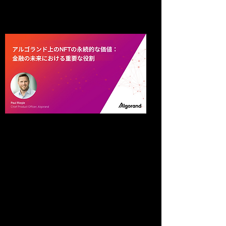
加においてNFTが成功するように尽
力しています。
アルゴランド上のNFTの永続的な
価値：金融の未来における重要な
役割
By: Paul Riegle（ポール・リーグル）アルゴ
ランド最高製品責任者
＞解説記事を読む