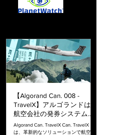
NFT関連ニュース
【Algorand Can. 008 -
TravelX】アルゴランドは、
航空会社の発券システムに
柔軟性をもたらすことがで
Algorand Can. TravelX Can. TravelX
きます。
は、革新的なソリューションで航空業