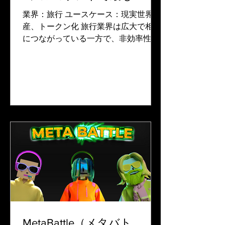
ークな企業向けNFTユース
業界：旅行 ユースケース：現実世界資
ケースのパイオニア
産、トークン化 旅行業界は広大で相互
につながっている一方で、非効率性に
悩まされており、航空会社と旅客の双
方をイライラさせています。航空会社
が高い運営コスト、融通の利かないロ
イヤリティ・プログラム、限られた顧
客エンゲージメントに苦しんでいる...
MetaBattle（メタバト