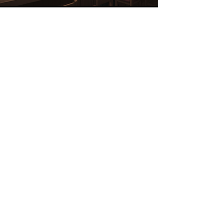
【3つの視点で紐解く未来のインフラ】
本サイトでは公式サイト／SNSからの情報を
もとに、3人のキャラクターによる異なる切り
口でコンテンツを発信します。
隠れ家「Algo Bar」
日本のどこかの山奥にある、築200年の古民
家を改装したバー。ここは歴戦の猛者たちが
集う情報の交差点（ハブ）でもあり、世界中
を飛び回るエージェントALGO13にとって、唯
一羽を休められる「セーフハウス」でもあ
る。
お問い合わせ