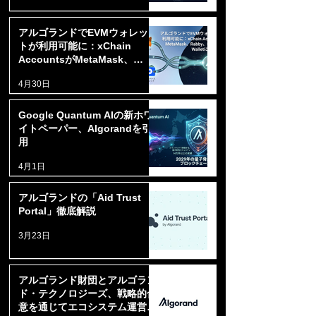
アルゴランドでEVMウォレッ
トが利用可能に：xChain
AccountsがMetaMask、
Rabby、Coinbase Walletに対
4月30日
応開始
Google Quantum AIの新ホワ
イトペーパー、Algorandを引
用
4月1日
アルゴランドの「Aid Trust
Portal」徹底解説
3月23日
アルゴランド財団とアルゴラン
ド・テクノロジーズ、戦略的合
意を通じてエコシステム運営を